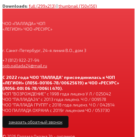
Downloads
:
full (299x213)
|
thumbnail (150x150)
ЧОО «ПАЛЛАДА» ЧОП
«ЛЕГИОН» ЧОО «РЕСУРС»
г. Санкт-Петербург, 24-я линия В.О., дом 3
+7 (812) 922-27-94
spb.pallada24@mail.ru
С 2022 года ЧОО "ПАЛЛАДА" присоединилась к ЧОП
«ЛЕГИОН» (Л056-00106-78/00625619) и ЧОО «РЕСУРС»
(Л056-00l 06-78/006l l 470).
ЧОП "ВОЗРОЖДЕНИЕ" с 1998 года лиценз У Л / 025042
ЧОО "ПАЛЛАДА24" с 2013 года лиценз. Ч О / 009578
ЧОО "ПАЛЛАДА ГРУПП" с 2018 года лиценз. Ч О / 042614
ЧОО ПАЛЛАДА ОХРАНА с 2019г лицензия ЧО / 053730
заказать обратный звонок
© 2026
Паллада Охрана 24
- охранное