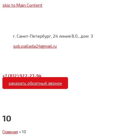
skip to Main Content
г. Санкт-Петербург, 24 линия В.О., дом 3
spb.pallada24@mail.ru
+7 (812)
922-27-94
заказать обратный звонок
10
Главная
»
10