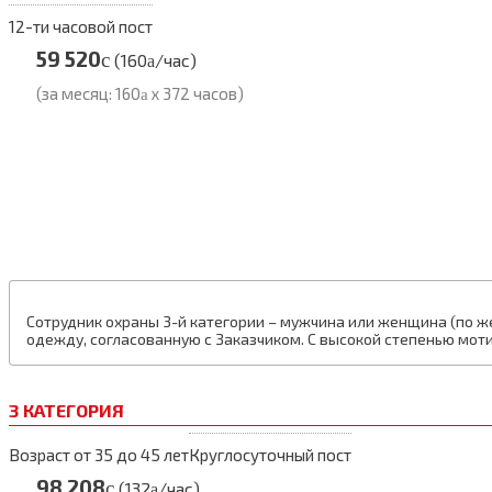
12-ти часовой пост
59 520
c
(160
/час)
a
(за месяц: 160
x 372 часов)
a
Сотрудник охраны 3-й категории – мужчина или женщина (по же
одежду, согласованную с Заказчиком. С высокой степенью мо
3 КАТЕГОРИЯ
Возраст от 35 до 45 лет
Круглосуточный пост
98 208
c
(132
/час)
a