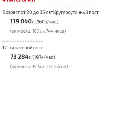
Возраст от 20 до 35 лет
Круглосуточный пост
119 040
c
(160
/час)
a
(за месяц: 160
x 744 часа)
a
12-ти часовой пост
73 284
c
(197
/час)
a
(за месяц: 197
x 372 часов)
a