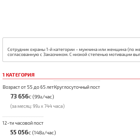
Сотрудник охраны 1-й категории – мужчина или женщина (по же
согласованную с Заказчиком. С низкой степенью мотивации в
1 КАТЕГОРИЯ
Возраст от 55 до 65 лет
Круглосуточный пост
73 656
c
(99
/час)
a
(за месяц: 99
x 744 часа)
a
12-ти часовой пост
55 056
c
(148
/час)
a