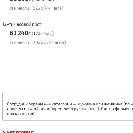
(за месяц: 132
x 744 часа)
a
12-ти часовой пост
63 240
c
(170
/час)
a
(за месяц: 170
x 372 часов)
a
Сотрудник охраны 4-й категории — мужчина или женщина (по ж
профессионал (единоборец либо рукопашник). Одет в форменн
обязанностей.
4 КАТЕГОРИЯ