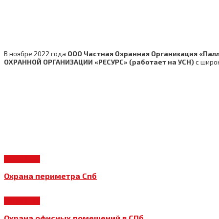
В ноябре 2022 года
ООО Частная Охранная Организация «Пал
ОХРАННОЙ ОРГАНИЗАЦИИ «РЕСУРС» (работает на УСН)
с широ
Подробнее
Охрана периметра Спб
Подробнее
Охрана офисных помещений в СПб