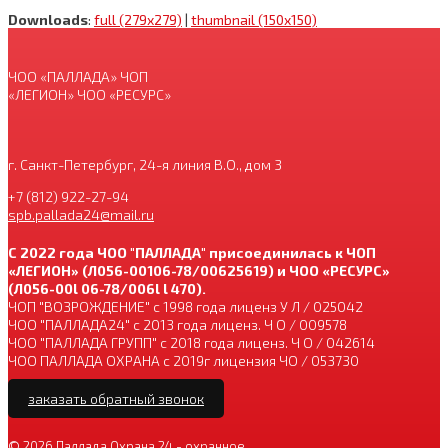
Downloads
:
full (279x279)
|
thumbnail (150x150)
ЧОО «ПАЛЛАДА» ЧОП
«ЛЕГИОН» ЧОО «РЕСУРС»
г. Санкт-Петербург, 24-я линия В.О., дом 3
+7 (812) 922-27-94
spb.pallada24@mail.ru
С 2022 года ЧОО "ПАЛЛАДА" присоединилась к ЧОП
«ЛЕГИОН» (Л056-00106-78/00625619) и ЧОО «РЕСУРС»
(Л056-00l 06-78/006l l 470).
ЧОП "ВОЗРОЖДЕНИЕ" с 1998 года лиценз У Л / 025042
ЧОО "ПАЛЛАДА24" с 2013 года лиценз. Ч О / 009578
ЧОО "ПАЛЛАДА ГРУПП" с 2018 года лиценз. Ч О / 042614
ЧОО ПАЛЛАДА ОХРАНА с 2019г лицензия ЧО / 053730
заказать обратный звонок
© 2026
Паллада Охрана 24
- охранное