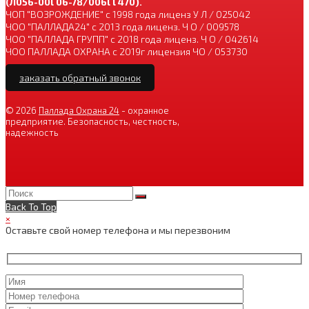
(Л056-00l 06-78/006l l 470).
ЧОП "ВОЗРОЖДЕНИЕ" с 1998 года лиценз У Л / 025042
ЧОО "ПАЛЛАДА24" с 2013 года лиценз. Ч О / 009578
ЧОО "ПАЛЛАДА ГРУПП" с 2018 года лиценз. Ч О / 042614
ЧОО ПАЛЛАДА ОХРАНА с 2019г лицензия ЧО / 053730
заказать обратный звонок
© 2026
Паллада Охрана 24
- охранное
предприятие. Безопасность, честность,
надежность
Back To Top
×
Оставьте свой номер телефона и мы перезвоним