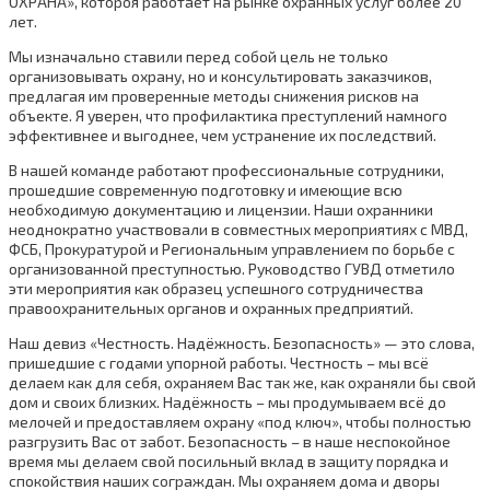
ОХРАНА», котороя работает на рынке охранных услуг более 20
лет.
Мы изначально ставили перед собой цель не только
организовывать охрану, но и консультировать заказчиков,
предлагая им проверенные методы снижения рисков на
объекте. Я уверен, что профилактика преступлений намного
эффективнее и выгоднее, чем устранение их последствий.
В нашей команде работают профессиональные сотрудники,
прошедшие современную подготовку и имеющие всю
необходимую документацию и лицензии. Наши охранники
неоднократно участвовали в совместных мероприятиях с МВД,
ФСБ, Прокуратурой и Региональным управлением по борьбе с
организованной преступностью. Руководство ГУВД отметило
эти мероприятия как образец успешного сотрудничества
правоохранительных органов и охранных предприятий.
Наш девиз «Честность. Надёжность. Безопасность» — это слова,
пришедшие с годами упорной работы. Честность – мы всё
делаем как для себя, охраняем Вас так же, как охраняли бы свой
дом и своих близких. Надёжность – мы продумываем всё до
мелочей и предоставляем охрану «под ключ», чтобы полностью
разгрузить Вас от забот. Безопасность – в наше неспокойное
время мы делаем свой посильный вклад в защиту порядка и
спокойствия наших сограждан. Мы охраняем дома и дворы