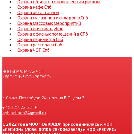
Охрана объектов с повышенным риском
Охрана кафе Спб
Охрана автостоянок
Охрана магазинов и складов в Спб
Охрана массовых мероприятий
Охрана ночных клубов
Охрана офисных помещений в СПб
Охрана периметра Спб
Охрана ресторана Спб
Охрана ЧОП Спб
ЧОО «ПАЛЛАДА» ЧОП
«ЛЕГИОН» ЧОО «РЕСУРС»
г. Санкт-Петербург, 24-я линия В.О., дом 3
+7 (812) 922-27-94
spb.pallada24@mail.ru
С 2022 года ЧОО "ПАЛЛАДА" присоединилась к ЧОП
«ЛЕГИОН» (Л056-00106-78/00625619) и ЧОО «РЕСУРС»